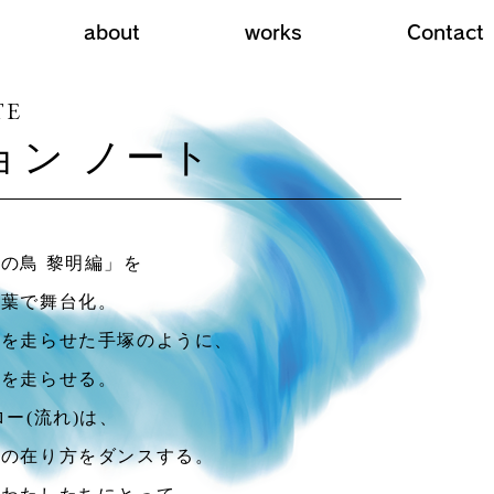
about
works
Contact
TE
ョン ノート
の鳥 黎明編」を
言葉で舞台化。
゚ンを走らせた手塚のように、
体を走らせる。
ー(流れ)は、
の在り方をダンスする。