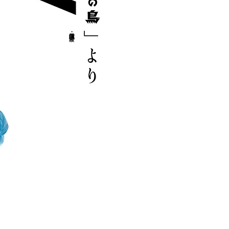
構成・演出・振付 庄 波希