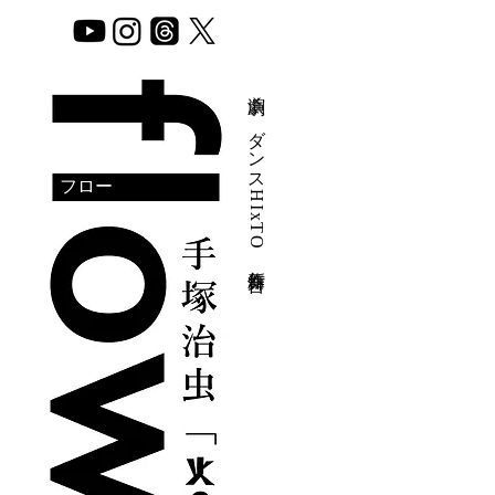
演劇 × ダンス HIxTO 新作舞台
フロー