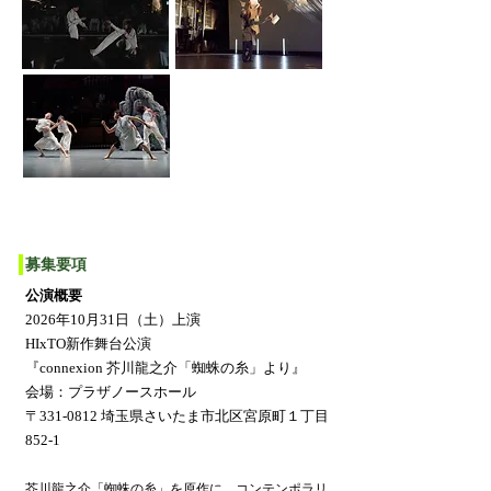
募集要項
公演概要
2026年10月31日（土）上演
HIxTO新作舞台公演
『connexion 芥川龍之介「蜘蛛の糸」より』
会場：プラザノースホール
〒331-0812 埼玉県さいたま市北区宮原町１丁目
852-1
芥川龍之介「蜘蛛の糸」を原作に、コンテンポラリ