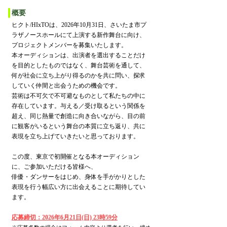
概要
ヒクト/HIxTOは、2026年10月31日、さいたま市プ
ラザノースホールにて上演する新作舞台に向け、
プロジェクトメンバーを募集いたします。
本オーディションは、出演者を選出することだけ
を目的としたものではなく、舞台芸術を通して、
何が社会に立ち上がり得るのかを共に問い、探求
していく仲間と出会うための機会です。
芸術は不可欠で不可避なものとして私たちの中に
存在しています。与える／受け取るという関係を
超え、同じ熱量で創造に向き合いながら、目の前
に観客がいるという舞台の本質に立ち返り、共に
表現を立ち上げていきたいと思っております。
この度、東京で初開催となる本オーディション
に、ご参加いただける皆様へ、
俳優・ダンサーをはじめ、身体を手がかりとした
表現を行う幅広い方に出会えることに期待してい
ます。
応募締切：2026年6月21日​(日) 23時59分