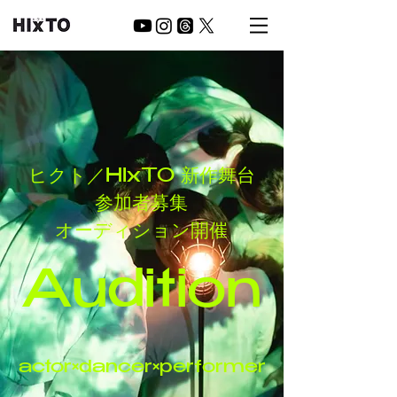
​ヒクト／HIxTO 新作舞台
参加者募集
オーディション開催
Audition
actor×dancer×performer