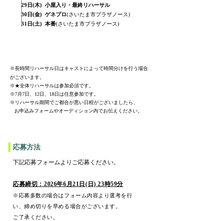
29日(木) 小屋入り・最終リハーサル
30日(金) ゲネプロ
(さいたま市プラザノース)
31日(土) 本番
(さいたま市プラザノース)
※長時間リハーサル日はキャストによって時間分けを行う場合
がございます。
※★全体リハーサルは
参加必須です。
​※7月7日、12日、18日は任意参加です。
※
リハーサル期間でご都合が悪い日程がございましたら、
お申込みフォームやオーディション内でお伝えください。
応募方法
下記応募フォームよりご応募ください。
応募締切：2026年6月21日​(日) 23時59分
※応募多数の場合はフォーム内容より選考を行
い、締め切りを早める場合がございます。
ご了承ください。