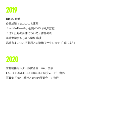
2019
HIxTO 始動
公開対談（まごごころ薬局）
「untitled breath」公演＆WS（神戸三宮）
「ぼくたちの身体について」作品発表
尼崎大学まちじゅう学祭 出演
尼崎市まごごころ薬局との協働ワークショップ（5–12月）
2020
京都芸術センター採択企画「raw」公演
FIGHT TOGETHER PROJECT 紹介ムービー制作
写真集「raw－精神と肉体の展覧会－」発行
THEATER E9 KYOTO Air「connection theater」シリーズ複数発表
無観客コンサートVol.3（西宮市プレラホール）
「セルフカルチベート企画」採択（DANCE BOX）
神戸新聞掲載
パフォーマンス公演「HOOD」上演（兵庫）
2021
写真集「HOOD 命のあるマネキンショー」発行