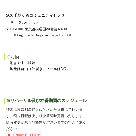
SCC千駄ヶ谷コミュニティセンター
サークルホール
〒150-0001 東京都渋谷区神宮前1-1-10
1-1-10 Jingumae Shibuya-ku Tokyo 150-0001
持ち物
・動きやすい服装
​・足元は自由（外履き、ヒールはNG）
※リハーサル及び本番期間のスケジュール
稽古は東京都渋谷近辺とさいたま市にて行いま
す。稽古日程は決まり次第随時更新いたします。
随時変更がある可能性がございますのでご了承く
ださい。​
​
▶︎2026年6月1日更新