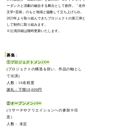
ーダンスと演劇の融合する舞台として創作。「名作
文学×芸術」のもと地域と協働して立ち上げられ、
2023年より取り組んできたプロジェクトの第三弾と
して制作に取り組みます。​​​
​※公演詳細は随時更新いたします。
募集
：
①プロジェクトメンバー
(プロジェクト
の構造を担い、作品の軸とし
て出演)
人数：10名程度
謝礼：下限10,000円
②オープンメンバー
(リサーチやクリエイションへの参加※任
意）
人数： 未定