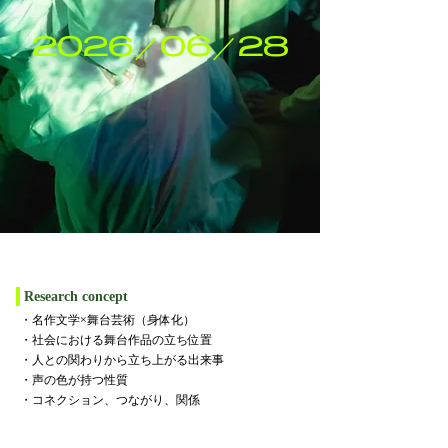
2026／06／28
​Research concept
・名作文学×舞台芸術（身体化）
​・社会における舞台作品の立ち位置
・人との関わりから立ち上がる出来事
・声の色が持つ性質
​・コネクション、つながり​、関係