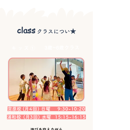
class​
★
クラスについ
3歳~6歳クラス
キッズ①
宮原校
(月4回) 日曜 9:30-10:20
浦和校 (月3回) 水曜 15:15-16:15
遊びを交えながら