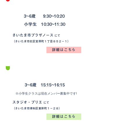
さいたま市 ／ 宮原
​月4回
3~6歳​ 9:30~10:20
​日曜
小学生 10:30~11:30
​日曜
さいたま市プラザノース
にて
（さいたま市北区宮原町１丁目８５２−１）
詳細はこちら
​浦和
​ (浦和駅徒歩5分）
​月3回
3~6歳​ 15:15~16:15
​水曜
※小学生クラスは現在メンバー募集中です!
スタジオ・プリエ
にて
（さいたま市浦和区東岸町１−２８）
詳細はこちら