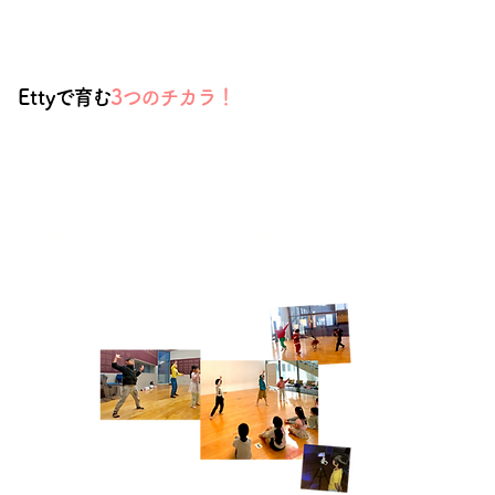
Ett
yで育む
3つのチカラ！
① 自分の身体で表現する力
振付を覚えるだけでなく、自分の動きを
生み出します。
☆すきな音楽でおどってみよう
☆リズムを感じよう
☆ことばからダンスを想像しよう