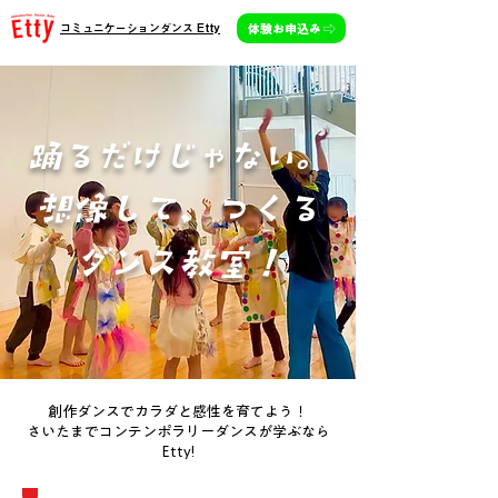
体験お申込み ⇨
コミュニケーションダンス Etty
踊るだけじゃない。
想像して、つくる
ダンス教室！
創作ダンスでカラダと感性を育てよう！
さいたまでコンテンポラリーダンスが学ぶなら
Etty!